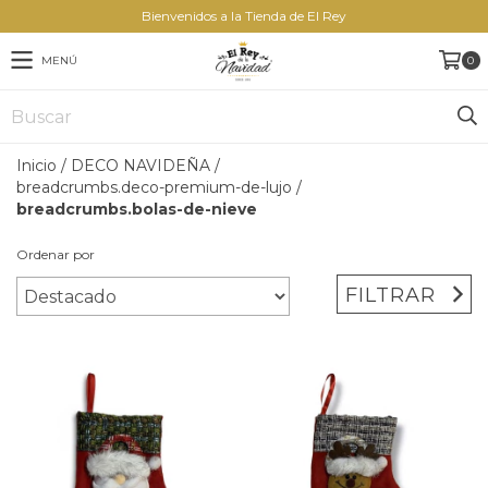
Bienvenidos a la Tienda de El Rey
MENÚ
0
Inicio
/
DECO NAVIDEÑA
/
breadcrumbs.deco-premium-de-lujo
/
breadcrumbs.bolas-de-nieve
Ordenar por
FILTRAR