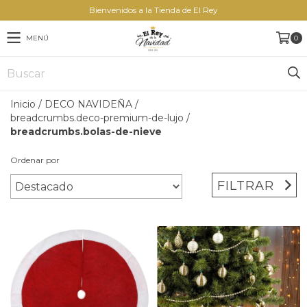
Bienvenidos a la Tienda de El Rey
MENÚ
0
Inicio
/
DECO NAVIDEÑA
/
breadcrumbs.deco-premium-de-lujo
/
breadcrumbs.bolas-de-nieve
Ordenar por
FILTRAR