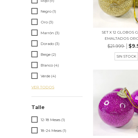
Rojo (9)
Negro (1)
Oro (3)
SET X 12 GLOBOS G
Marrón (3)
EMALTADOS ORO 
Dorado (3)
$9.
$21.999
Beige (2)
SIN STOCK
Blanco (4)
Verde (4)
VER TODOS
Talle
12-18 Meses (1)
18-24 Meses (1)