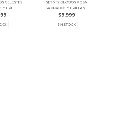
BOS CELESTES
SET X 12 GLOBOS ROSA
Y BRI...
SATINADOS Y BRILLAN...
999
$9.999
TOCK
SIN STOCK