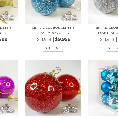
LITTER
SET X 12 GLOBOS GLITTER
SET X 12 GLO
5C...
ESMALTADOS CELES...
ESMALTADOS
999
$9.999
$21.999
$21.999
SIN STOCK
SIN S