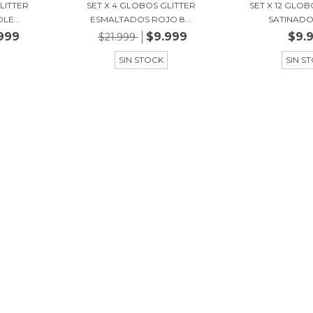
LITTER
SET X 4 GLOBOS GLITTER
SET X 12 GLO
LE...
ESMALTADOS ROJO 8...
SATINADOS 
999
$9.999
$9.
$21.999
SIN STOCK
SIN S