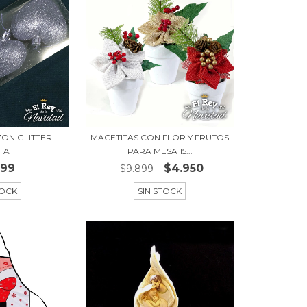
ZON GLITTER
MACETITAS CON FLOR Y FRUTOS
TA
PARA MESA 15...
599
$4.950
$9.899
TOCK
SIN STOCK