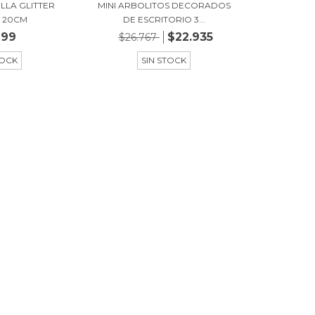
LLA GLITTER
MINI ARBOLITOS DECORADOS
 20CM
DE ESCRITORIO 3...
999
$22.935
$26.767
TOCK
SIN STOCK