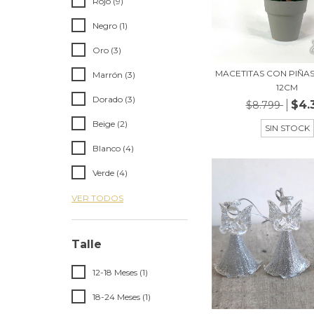
Rojo (9)
Negro (1)
Oro (3)
MACETITAS CON PIÑAS
Marrón (3)
12CM
Dorado (3)
$4.
$8.799
Beige (2)
SIN STOCK
Blanco (4)
Verde (4)
VER TODOS
Talle
12-18 Meses (1)
18-24 Meses (1)