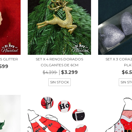
S GLITTER
SET X 4 RENOS DORADOS
SET X 3 CORA
COLGANTES DE 6CM
PLA
599
$3.299
$6.
$4.399
SIN STOCK
SIN S