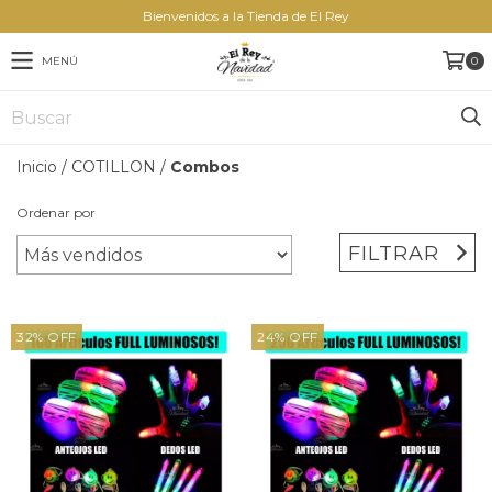
Bienvenidos a la Tienda de El Rey
MENÚ
0
Inicio
/
COTILLON
/
Combos
Ordenar por
FILTRAR
32
%
OFF
24
%
OFF