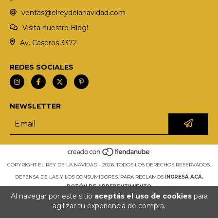
ventas@elreydelanavidad.com
Visita nuestro Blog!
Av. Caseros 3372
REDES SOCIALES
NEWSLETTER
COPYRIGHT EL REY DE LA NAVIDAD - 2026. TODOS LOS DERECHOS RESERVADOS.
DEFENSA DE LAS Y LOS CONSUMIDORES. PARA RECLAMOS
INGRESÁ ACÁ.
BOTÓN DE ARREPENTIMIENTO
Al navegar por este sitio
aceptás el uso de cookies
para
agilizar tu experiencia de compra.