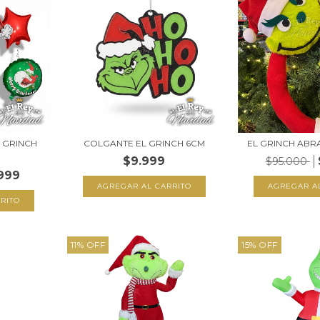
L GRINCH
COLGANTE EL GRINCH 6CM
EL GRINCH AB
$9.999
$95.000
999
11
%
OFF
15
%
OFF