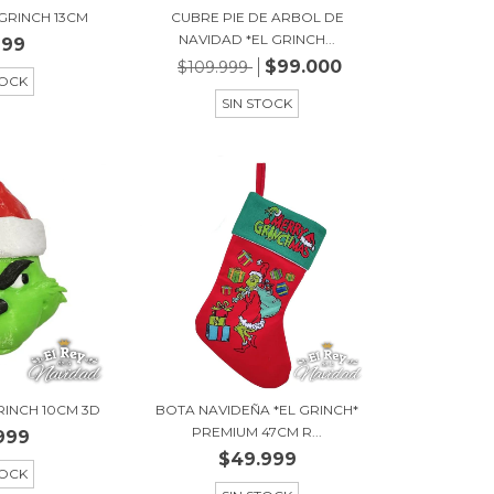
GRINCH 13CM
CUBRE PIE DE ARBOL DE
NAVIDAD *EL GRINCH...
999
$99.000
$109.999
TOCK
SIN STOCK
RINCH 10CM 3D
BOTA NAVIDEÑA *EL GRINCH*
PREMIUM 47CM R...
999
$49.999
TOCK