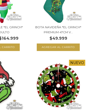
LE *EL GRINCH*
BOTA NAVIDEÑA *EL GRINCH*
DULTO
PREMIUM 47CM V...
$164.999
$49.999
NUEVO