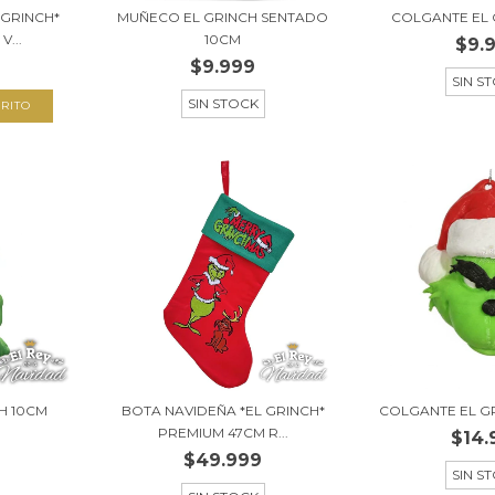
 GRINCH*
MUÑECO EL GRINCH SENTADO
COLGANTE EL 
...
10CM
$9.
$9.999
SIN S
SIN STOCK
H 10CM
BOTA NAVIDEÑA *EL GRINCH*
COLGANTE EL G
PREMIUM 47CM R...
$14.
$49.999
SIN S