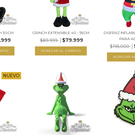
H 30CM
GRINCH EXTENSIBLE 40 - 55CM
DISFRAZ INFLAB
PARA A
.999
$79.999
$89.999
$195.000
NUEVO