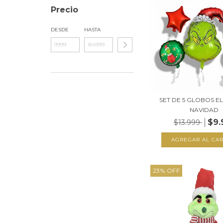
Precio
DESDE
HASTA
SET DE 5 GLOBOS E
NAVIDAD
$9.
$13.999
23
%
OFF