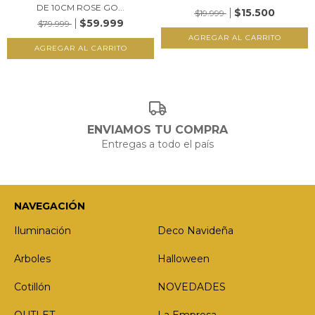
DE 10CM ROSE GO...
$15.500
$19.999
$59.999
$79.999
ENVIAMOS TU COMPRA
Entregas a todo el país
NAVEGACIÓN
Iluminación
Deco Navideña
Arboles
Halloween
Cotillón
NOVEDADES
OUTLET
La Empresa