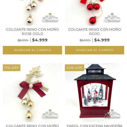
COLGANTE RENO CON MOÑO
COLGANTE RENO CON MOÑO
ROSE GOLD
ROJO
$4.999
$4.999
$5.999
$5.999
17
%
OFF
40
%
OFF
COLGANTE RENO CON MOÑO
FAROL CON ESCENA NAVIDEÑA