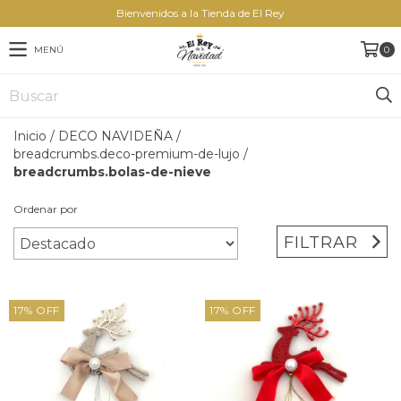
Bienvenidos a la Tienda de El Rey
MENÚ
0
Inicio
/
DECO NAVIDEÑA
/
breadcrumbs.deco-premium-de-lujo
/
breadcrumbs.bolas-de-nieve
Ordenar por
FILTRAR
17
%
OFF
17
%
OFF