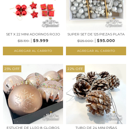
SET X 22 MINI ADORNOS ROJO
SUPER SET DE 125 PIEZAS PLATA
$9.999
$95.000
$13.199
$125.000
25
%
OFF
22
%
OFF
ESTUCHE DE LUJO 8 GLOBOS
TUBO DE 24 MINI PIÑAS