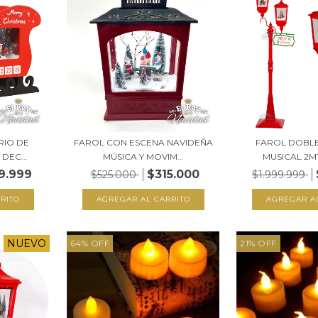
RIO DE
FAROL CON ESCENA NAVIDEÑA
FAROL DOBLE
DEC...
MÚSICA Y MOVIM...
MUSICAL 2MT
9.999
$315.000
$525.000
$1.999.999
NUEVO
64
%
OFF
21
%
OFF