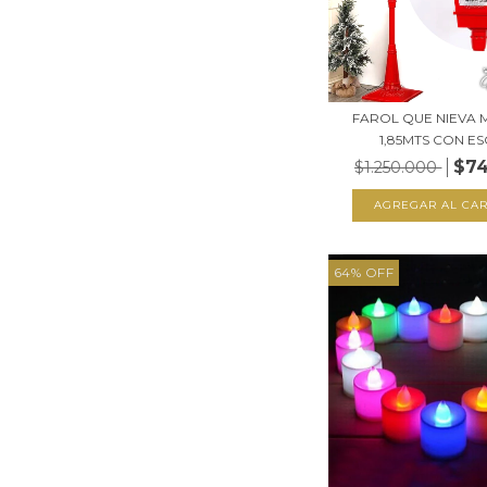
FAROL QUE NIEVA 
1,85MTS CON ESC
$74
$1.250.000
64
%
OFF