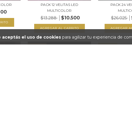
ICOLOR
PACK 12 VELITAS LED
PACK 24 VE
MULTICOLOR
MULTI
600
$10.500
$13.288
$26.025
io
aceptás el uso de cookies
para agilizar tu experiencia de co
27
%
OFF
27
%
OFF
D BLANCO
PACK 24 VELITAS LED BLANCO
PORTAVELAS P
FRIO
TR
.500
$18.999
$26.025
$29.999