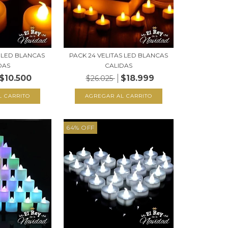
S LED BLANCAS
PACK 24 VELITAS LED BLANCAS
DAS
CALIDAS
$10.500
$18.999
$26.025
64
%
OFF