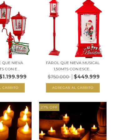
 QUE NIEVA
FAROL QUE NIEVA MUSICAL
S CON E...
1,50MTS CON ESCE...
$1.199.999
$449.999
$750.000
27
%
OFF