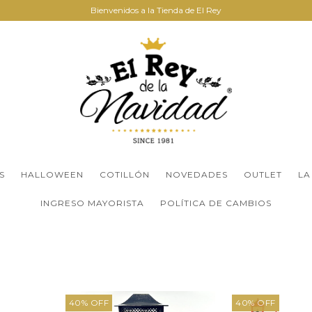
Bienvenidos a la Tienda de El Rey
S
HALLOWEEN
COTILLÓN
NOVEDADES
OUTLET
LA
INGRESO MAYORISTA
POLÍTICA DE CAMBIOS
40
%
OFF
40
%
OFF