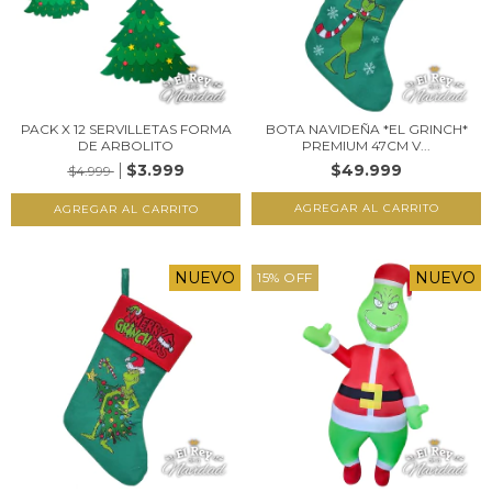
PACK X 12 SERVILLETAS FORMA
BOTA NAVIDEÑA *EL GRINCH*
DE ARBOLITO
PREMIUM 47CM V...
$3.999
$49.999
$4.999
NUEVO
NUEVO
15
%
OFF