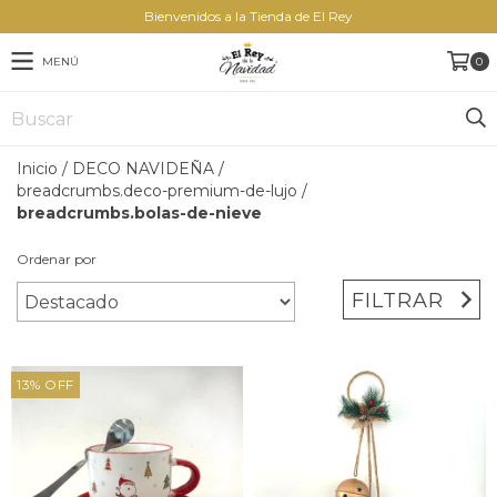
Bienvenidos a la Tienda de El Rey
MENÚ
0
Inicio
/
DECO NAVIDEÑA
/
breadcrumbs.deco-premium-de-lujo
/
breadcrumbs.bolas-de-nieve
Ordenar por
FILTRAR
13
%
OFF