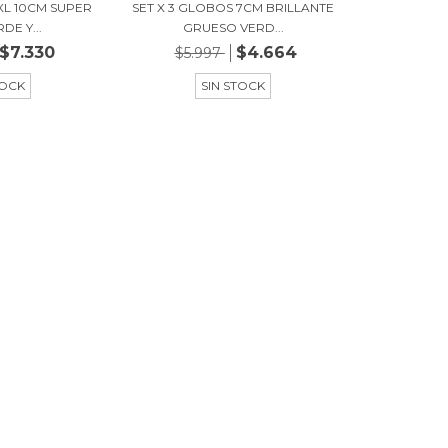
XL 10CM SUPER
SET X 3 GLOBOS 7CM BRILLANTE
DE Y...
GRUESO VERD...
$7.330
$4.664
$5.997
TOCK
SIN STOCK