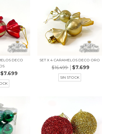
AMELOS DECO
SET X 4 CARAMELOS DECO ORO
OS
$7.699
$16.499
$7.699
SIN STOCK
TOCK