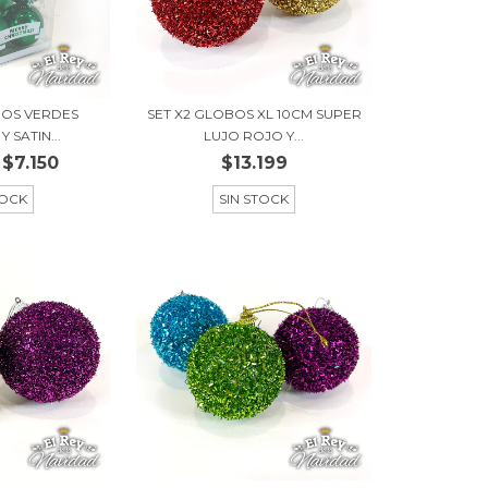
OBOS VERDES
SET X2 GLOBOS XL 10CM SUPER
 SATIN...
LUJO ROJO Y...
$7.150
$13.199
TOCK
SIN STOCK