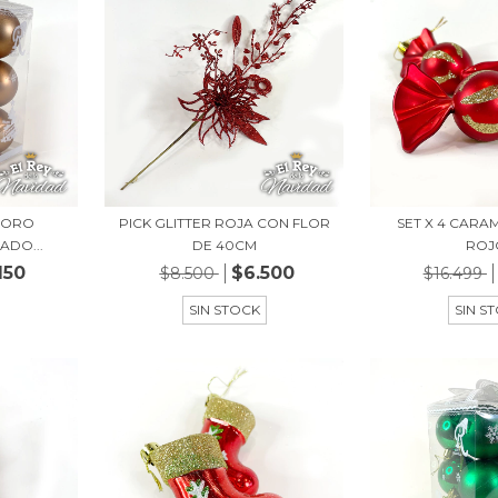
S ORO
PICK GLITTER ROJA CON FLOR
SET X 4 CAR
ADO...
DE 40CM
ROJ
150
$6.500
$8.500
$16.499
SIN STOCK
SIN S