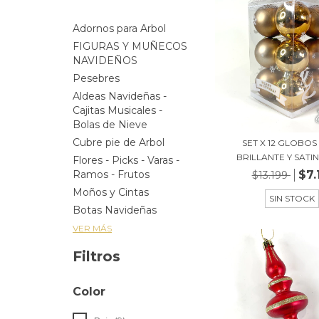
Adornos para Arbol
FIGURAS Y MUÑECOS
NAVIDEÑOS
Pesebres
Aldeas Navideñas -
Cajitas Musicales -
Bolas de Nieve
Cubre pie de Arbol
SET X 12 GLOBO
BRILLANTE Y SATIN
Flores - Picks - Varas -
$7.
Ramos - Frutos
$13.199
Moños y Cintas
SIN STOCK
Botas Navideñas
VER MÁS
Filtros
Color