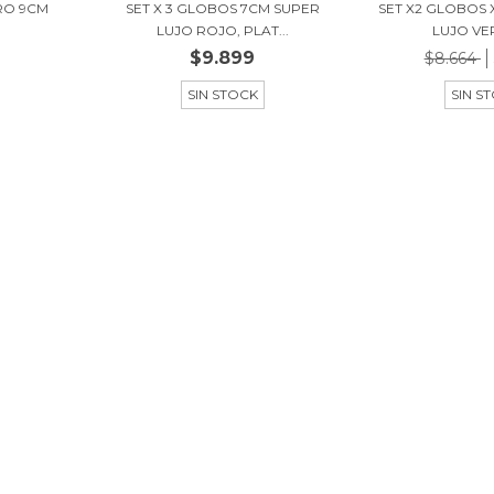
ORO 9CM
SET X 3 GLOBOS 7CM SUPER
SET X2 GLOBOS 
LUJO ROJO, PLAT...
LUJO VER
$9.899
$8.664
SIN STOCK
SIN S