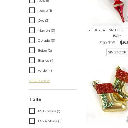
Rojo (9)
Negro (1)
Oro (3)
SET X 3 TRONPITO DE
Marrón (3)
15CM
Dorado (3)
$6.
$10.999
Beige (2)
SIN STOCK
Blanco (4)
Verde (4)
VER TODOS
Talle
12-18 Meses (1)
18-24 Meses (1)