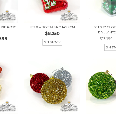
LUXE ROJO
SET X 4 BOTITAS ROJAS 9CM
SET X 12 GL
BRILLANTE Y
$8.250
599
$13.199
SIN STOCK
SIN S