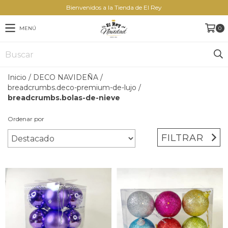
Bienvenidos a la Tienda de El Rey
MENÚ
0
Inicio
/
DECO NAVIDEÑA
/
breadcrumbs.deco-premium-de-lujo
/
breadcrumbs.bolas-de-nieve
Ordenar por
FILTRAR