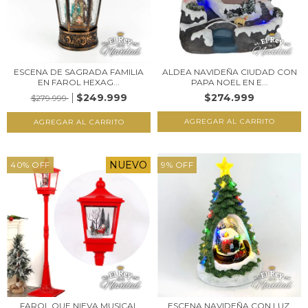
ESCENA DE SAGRADA FAMILIA
ALDEA NAVIDEÑA CIUDAD CON
EN FAROL HEXAG...
PAPA NOEL EN E...
$249.999
$274.999
$279.999
NUEVO
40
%
OFF
9
%
OFF
FAROL QUE NIEVA MUSICAL
ESCENA NAVIDEÑA CON LUZ,