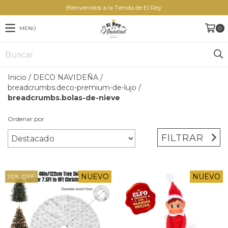
Bienvenidos a la Tienda de El Rey
MENÚ
0
Inicio
/
DECO NAVIDEÑA
/
breadcrumbs.deco-premium-de-lujo
/
breadcrumbs.bolas-de-nieve
Ordenar por
FILTRAR
NUEVO
NUEVO
10
%
OFF