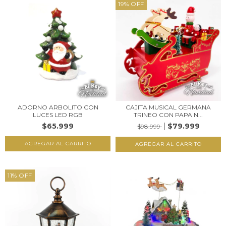
19
%
OFF
ADORNO ARBOLITO CON
CAJITA MUSICAL GERMANA
LUCES LED RGB
TRINEO CON PAPA N...
$65.999
$79.999
$98.999
11
%
OFF