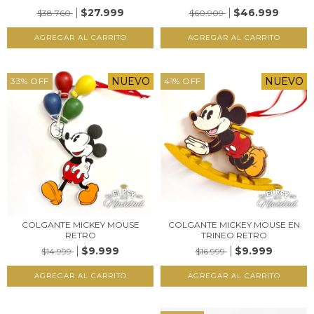
$27.999
$46.999
$38.760
$60.909
NUEVO
NUEVO
33
%
OFF
41
%
OFF
COLGANTE MICKEY MOUSE
COLGANTE MICKEY MOUSE EN
RETRO
TRINEO RETRO
$9.999
$9.999
$14.999
$16.999