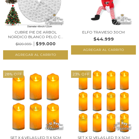
CUBRE PIE DE ARBOL
ELFO TRAVIESO 30CM
NORDICO BLANCO PELO C...
$44.999
$99.000
$109.999
28
%
OFF
23
%
OFF
SET X 6 VELAS LED 11 X 5CM
SET X 12 VELAS LED 11 X 5CM