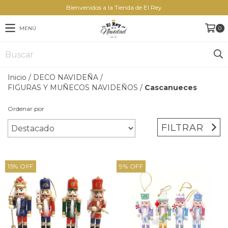
Bienvenidos a la Tienda de El Rey
MENÚ
0
Inicio
/
DECO NAVIDEÑA
/
FIGURAS Y MUÑECOS NAVIDEÑOS
/
Cascanueces
Ordenar por
FILTRAR
15
%
OFF
9
%
OFF