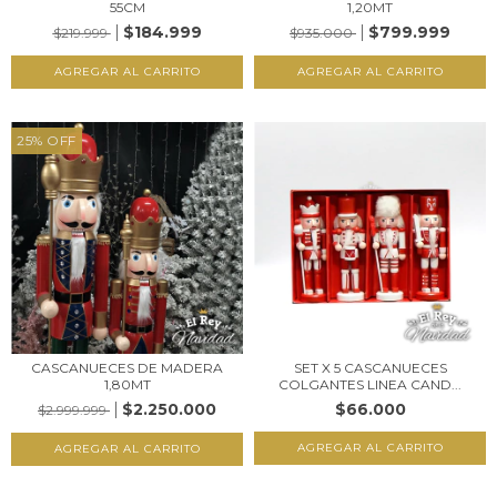
55CM
1,20MT
$184.999
$799.999
$219.999
$935.000
25
%
OFF
CASCANUECES DE MADERA
SET X 5 CASCANUECES
1,80MT
COLGANTES LINEA CAND...
$2.250.000
$66.000
$2.999.999