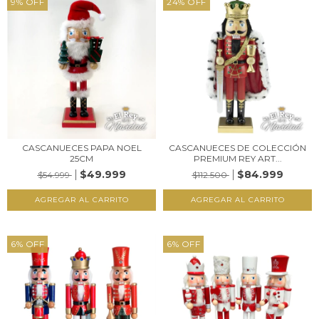
9
%
OFF
24
%
OFF
CASCANUECES PAPA NOEL
CASCANUECES DE COLECCIÓN
25CM
PREMIUM REY ART...
$49.999
$84.999
$54.999
$112.500
6
%
OFF
6
%
OFF