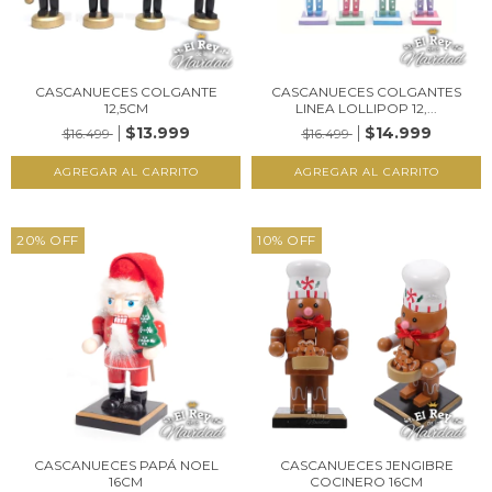
CASCANUECES COLGANTE
CASCANUECES COLGANTES
12,5CM
LINEA LOLLIPOP 12,...
$13.999
$14.999
$16.499
$16.499
20
%
OFF
10
%
OFF
CASCANUECES PAPÁ NOEL
CASCANUECES JENGIBRE
16CM
COCINERO 16CM