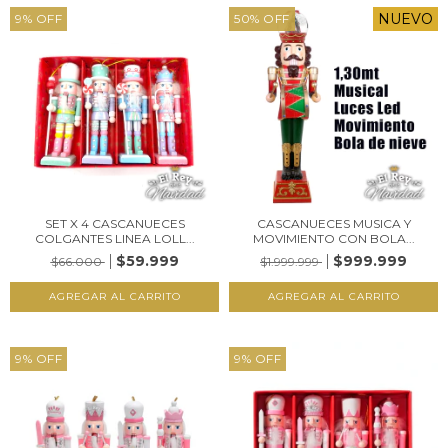
NUEVO
9
%
OFF
50
%
OFF
SET X 4 CASCANUECES
CASCANUECES MUSICA Y
COLGANTES LINEA LOLL...
MOVIMIENTO CON BOLA...
$59.999
$999.999
$66.000
$1.999.999
9
%
OFF
9
%
OFF