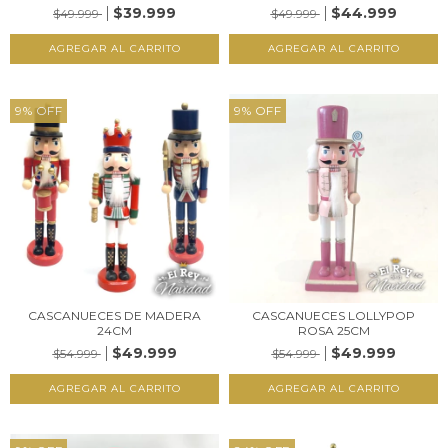
$39.999
$44.999
$49.999
$49.999
9
%
OFF
9
%
OFF
CASCANUECES DE MADERA
CASCANUECES LOLLYPOP
24CM
ROSA 25CM
$49.999
$49.999
$54.999
$54.999