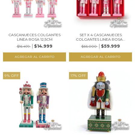
CASCANUECES COLGANTES
SET X 4 CASCANUECES
LINEA ROSA 12,5CM
COLGANTES LINEA ROSA...
$14.999
$59.999
$16.499
$66.000
9
%
OFF
17
%
OFF