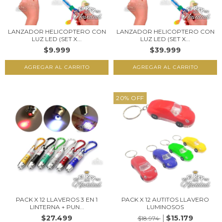
LANZADOR HELICOPTERO CON
LANZADOR HELICOPTERO CON
LUZ LED (SET X...
LUZ LED (SET X...
$9.999
$39.999
20
%
OFF
PACK X 12 LLAVEROS 3 EN 1
PACK X 12 AUTITOS LLAVERO
LINTERNA + PUN...
LUMINOSOS
$27.499
$15.179
$18.974