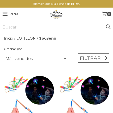
Bienvenidos a la Tienda de El Rey
MENÚ
0
Inicio
/
COTILLON
/
Souvenir
Ordenar por
FILTRAR