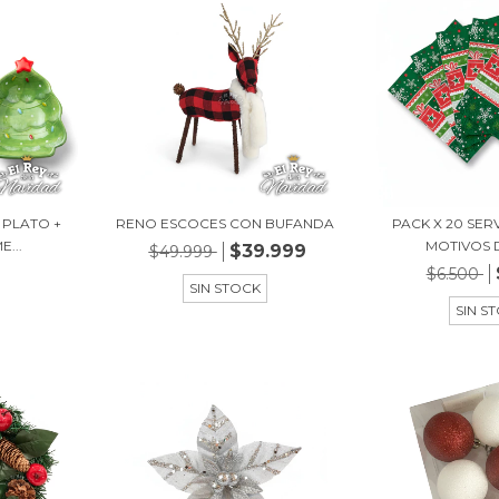
 PLATO +
RENO ESCOCES CON BUFANDA
PACK X 20 SER
...
MOTIVOS D
$39.999
$49.999
$6.500
SIN STOCK
SIN S