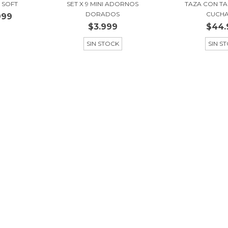
 SOFT
SET X 9 MINI ADORNOS
TAZA CON TA
DORADOS
CUCHA
999
$3.999
$44.
SIN STOCK
SIN S