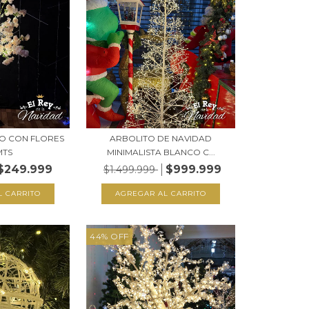
O CON FLORES
ARBOLITO DE NAVIDAD
MTS
MINIMALISTA BLANCO C...
$249.999
$999.999
$1.499.999
44
%
OFF