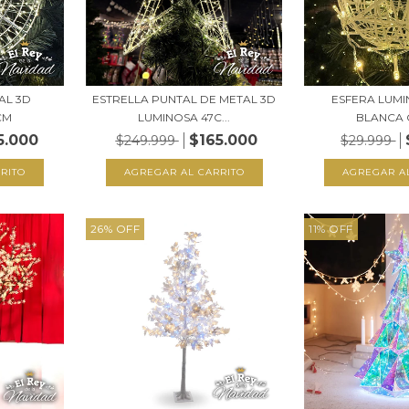
AL 3D
ESTRELLA PUNTAL DE METAL 3D
ESFERA LUM
CM
LUMINOSA 47C...
BLANCA 
5.000
$165.000
$249.999
$29.999
26
%
OFF
11
%
OFF