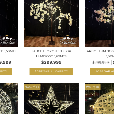
D 1,50MTS
SAUCE LLORON EN FLOR
ARBOL LUMINOS
..
LUMINOSO 1,60MTS
1,80
9.999
$299.999
$299.999
34
%
OFF
17
%
OFF