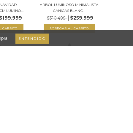
 NAVIDAD
ARBOL LUMINOSO MINIMALISTA
CM LUMINO...
CANICAS BLANC...
$199.999
$259.999
$310.499
mpra.
ENTENDIDO
 NAVIDAD DE
ARBOLITO DE NAVIDAD DE
 LUZ 30...
MADERA CON LUZ 60...
999
$114.999