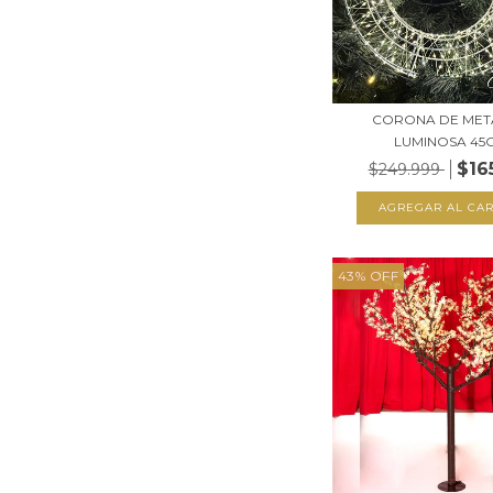
CORONA DE MET
LUMINOSA 45
$16
$249.999
43
%
OFF