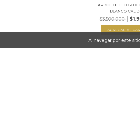
ARBOL LED FLOR DE
BLANCO CALIDO
$1.
$3.500.000
Al navegar por este sit
ARBOLITO DE NAV
MADERA CON LUZ 
$114.999