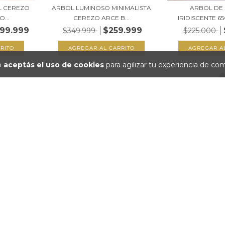
L CEREZO
ARBOL LUMINOSO MINIMALISTA
ARBOL DE
...
CEREZO ARCE B...
IRIDISCENTE 65
999.999
$259.999
$349.999
$225.000
io
aceptás el uso de cookies
para agilizar tu experiencia de co
IDAD DE
ARBOLITO DE NAVIDAD DE
ARBOLITO DE
60...
MADERA CON LUZ 60...
MADERA CON
$114.999
$64.