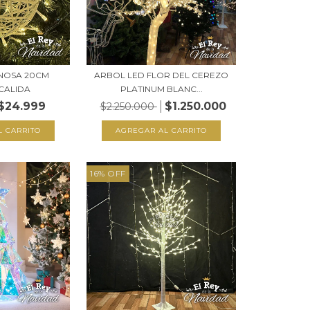
INOSA 20CM
ARBOL LED FLOR DEL CEREZO
CALIDA
PLATINUM BLANC...
$24.999
$1.250.000
$2.250.000
16
%
OFF