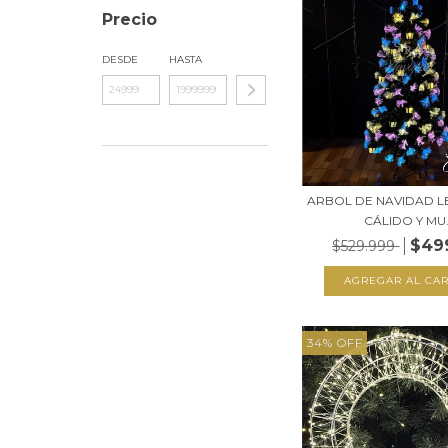
Precio
DESDE
HASTA
ARBOL DE NAVIDAD LE
CÁLIDO Y MU.
$49
$529.999
34
%
OFF