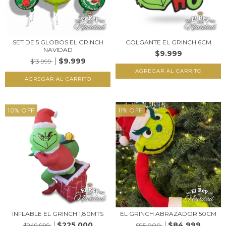
SET DE 5 GLOBOS EL GRINCH
COLGANTE EL GRINCH 6CM
NAVIDAD
$9.999
$9.999
$13.999
10
%
OFF
11
%
OFF
INFLABLE EL GRINCH 1,80MTS
EL GRINCH ABRAZADOR 50CM
$225.000
$84.999
$249.999
$95.000