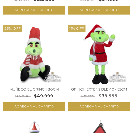
23
%
OFF
11
%
OFF
MUÑECO EL GRINCH 30CM
GRINCH EXTENSIBLE 40 - 55CM
$49.999
$79.999
$65.000
$89.999