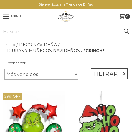
Bienvenidos a la Tienda de El Rey
MENÚ
0
Inicio
/
DECO NAVIDEÑA
/
FIGURAS Y MUÑECOS NAVIDEÑOS
/
*GRINCH*
Ordenar por
FILTRAR
29
%
OFF