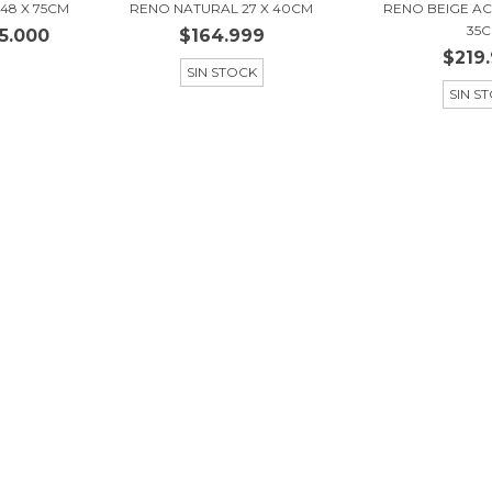
48 X 75CM
RENO NATURAL 27 X 40CM
RENO BEIGE A
35
5.000
$164.999
$219
SIN STOCK
SIN S