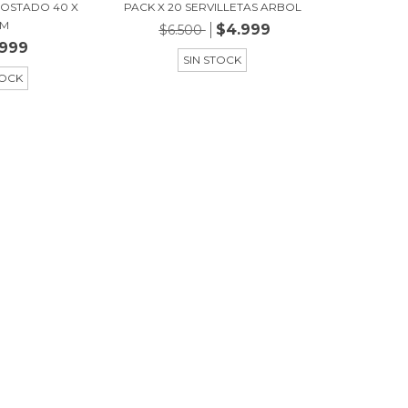
COSTADO 40 X
PACK X 20 SERVILLETAS ARBOL
CM
$4.999
$6.500
.999
SIN STOCK
TOCK