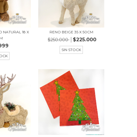
 NATURAL 18 X
RENO BEIGE 35 X 50CM
CM
$225.000
$250.000
999
SIN STOCK
TOCK