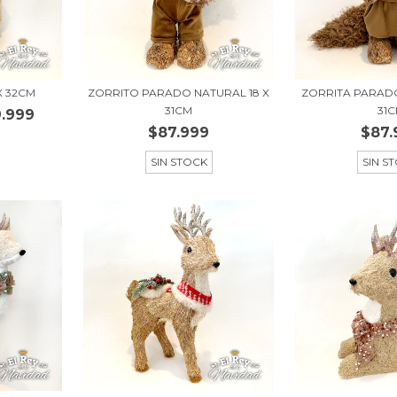
X 32CM
ZORRITO PARADO NATURAL 18 X
ZORRITA PARADO
31CM
31
.999
$87.999
$87.
SIN STOCK
SIN S