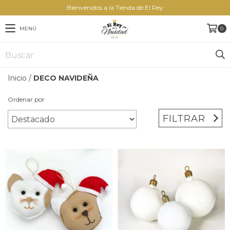
Bienvenidos a la Tienda de El Rey
MENÚ
0
Inicio
/
DECO NAVIDEÑA
Ordenar por
FILTRAR