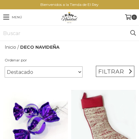
Bienvenidos a la Tienda de El Rey
MENÚ
0
Inicio
/
DECO NAVIDEÑA
Ordenar por
FILTRAR