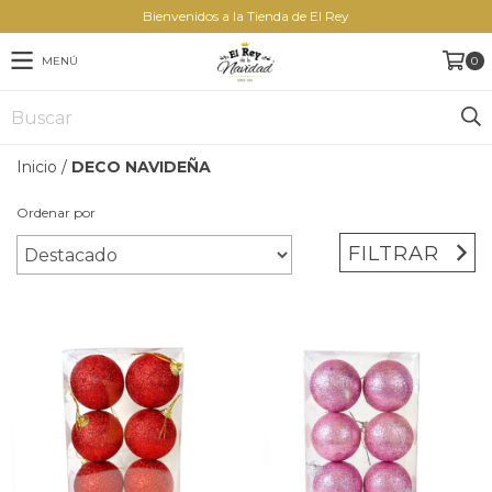
Bienvenidos a la Tienda de El Rey
MENÚ
0
Inicio
/
DECO NAVIDEÑA
Ordenar por
FILTRAR