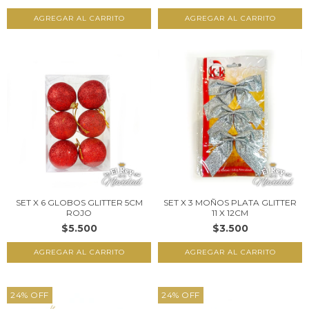
SET X 6 GLOBOS GLITTER 5CM
SET X 3 MOÑOS PLATA GLITTER
ROJO
11 X 12CM
$5.500
$3.500
24
%
OFF
24
%
OFF