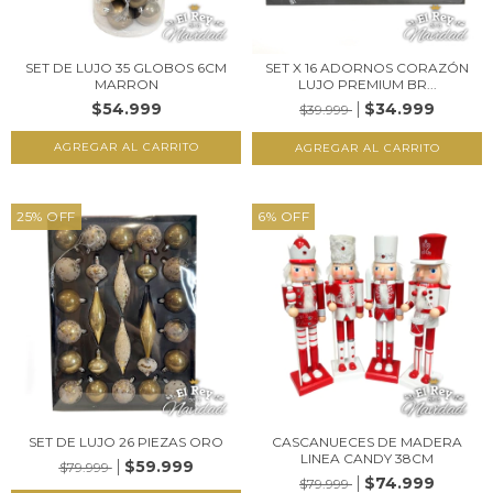
SET DE LUJO 35 GLOBOS 6CM
SET X 16 ADORNOS CORAZÓN
MARRON
LUJO PREMIUM BR...
$54.999
$34.999
$39.999
25
%
OFF
6
%
OFF
SET DE LUJO 26 PIEZAS ORO
CASCANUECES DE MADERA
LINEA CANDY 38CM
$59.999
$79.999
$74.999
$79.999