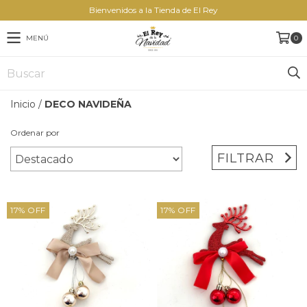
Bienvenidos a la Tienda de El Rey
MENÚ
0
Inicio
/
DECO NAVIDEÑA
Ordenar por
FILTRAR
17
%
OFF
17
%
OFF