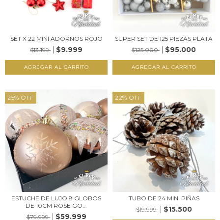
SET X 22 MINI ADORNOS ROJO
SUPER SET DE 125 PIEZAS PLATA
$9.999
$95.000
$13.199
$125.000
25
%
OFF
22
%
OFF
ESTUCHE DE LUJO 8 GLOBOS
TUBO DE 24 MINI PIÑAS
DE 10CM ROSE GO...
$15.500
$19.999
$59.999
$79.999