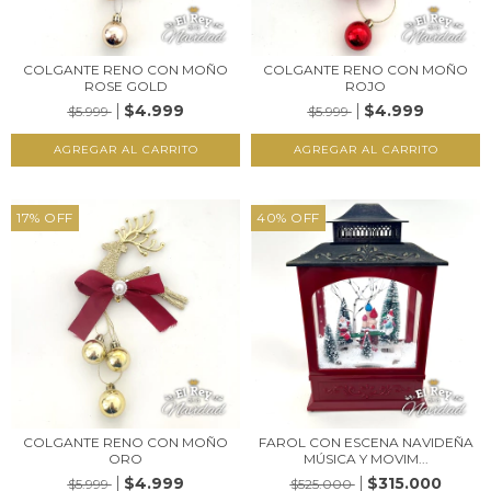
COLGANTE RENO CON MOÑO
COLGANTE RENO CON MOÑO
ROSE GOLD
ROJO
$4.999
$4.999
$5.999
$5.999
17
%
OFF
40
%
OFF
COLGANTE RENO CON MOÑO
FAROL CON ESCENA NAVIDEÑA
ORO
MÚSICA Y MOVIM...
$4.999
$315.000
$5.999
$525.000