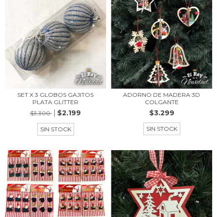
SET X 3 GLOBOS GAJITOS
ADORNO DE MADERA 3D
PLATA GLITTER
COLGANTE
$2.199
$3.299
$3.300
SIN STOCK
SIN STOCK