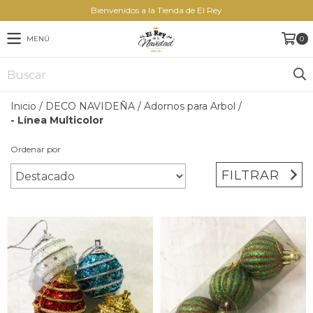
Bienvenidos a la Tienda de El Rey
MENÚ
0
Inicio
/
DECO NAVIDEÑA
/
Adornos para Arbol
/
- Línea Multicolor
Ordenar por
FILTRAR