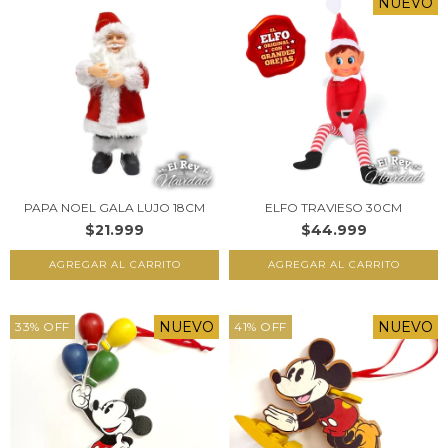
NUEVO
PAPA NOEL GALA LUJO 18CM
ELFO TRAVIESO 30CM
$21.999
$44.999
NUEVO
NUEVO
33
%
OFF
41
%
OFF