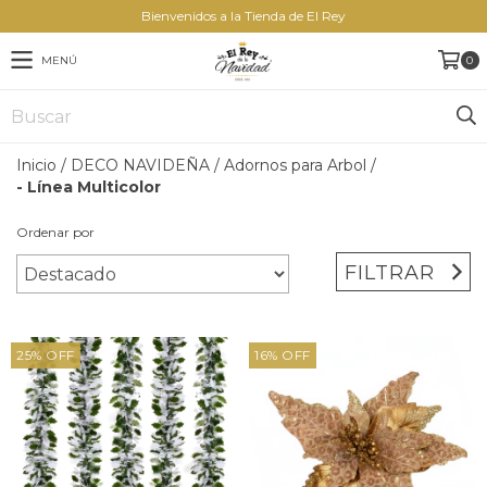
Bienvenidos a la Tienda de El Rey
MENÚ
0
Inicio
/
DECO NAVIDEÑA
/
Adornos para Arbol
/
- Línea Multicolor
Ordenar por
FILTRAR
25
%
OFF
16
%
OFF