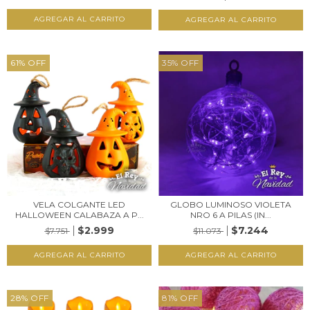
61
%
OFF
35
%
OFF
VELA COLGANTE LED
GLOBO LUMINOSO VIOLETA
HALLOWEEN CALABAZA A P...
NRO 6 A PILAS (IN...
$2.999
$7.244
$7.751
$11.073
28
%
OFF
81
%
OFF