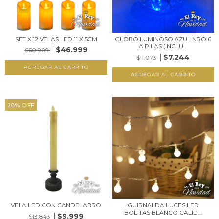
SET X 12 VELAS LED 11 X 5CM
GLOBO LUMINOSO AZUL NRO 6
A PILAS (INCLU...
$46.999
$60.909
$7.244
$11.073
28
%
OFF
VELA LED CON CANDELABRO
GUIRNALDA LUCES LED
BOLITAS BLANCO CALID...
$9.999
$13.843