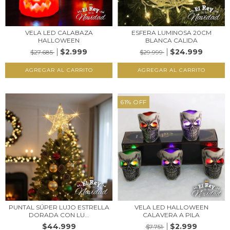
VELA LED CALABAZA
ESFERA LUMINOSA 20CM
HALLOWEEN
BLANCA CALIDA
$2.999
$24.999
$27.685
$29.999
61
%
OFF
PUNTAL SÚPER LUJO ESTRELLA
VELA LED HALLOWEEN
DORADA CON LU...
CALAVERA A PILA
$44.999
$2.999
$7.751