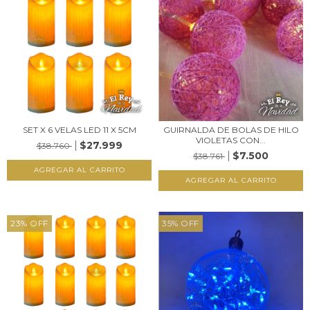
SET X 6 VELAS LED 11 X 5CM
GUIRNALDA DE BOLAS DE HILO
VIOLETAS CON...
$27.999
$38.760
$7.500
$38.761
23
%
OFF
35
%
OFF