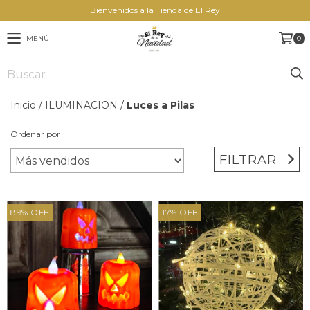
Bienvenidos a la Tienda de El Rey
MENÚ
0
Inicio
/
ILUMINACION
/
Luces a Pilas
Ordenar por
FILTRAR
89
%
OFF
17
%
OFF