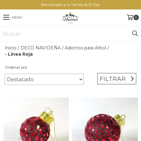
Bienvenidos a la Tienda de El Rey
MENÚ
0
Inicio
/
DECO NAVIDEÑA
/
Adornos para Arbol
/
- Línea Roja
Ordenar por
FILTRAR