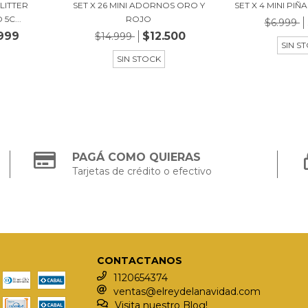
LITTER
SET X 26 MINI ADORNOS ORO Y
SET X 4 MINI PIÑ
5C...
ROJO
$6.999
999
$12.500
$14.999
SIN S
SIN STOCK
PAGÁ COMO QUIERAS
Tarjetas de crédito o efectivo
CONTACTANOS
1120654374
ventas@elreydelanavidad.com
Visita nuestro Blog!