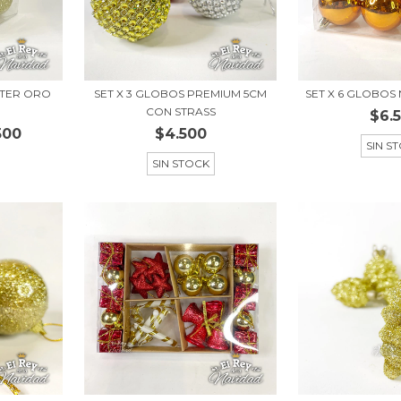
TTER ORO
SET X 3 GLOBOS PREMIUM 5CM
SET X 6 GLOBOS
CON STRASS
$6.
500
$4.500
SIN S
SIN STOCK