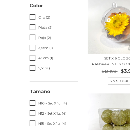
Color
Oro (2)
Plata (2)
Rojo (2)
3,5cm (1)
4,5cm (1)
SET X 6 GLOB
TRANSPARENTES CON 
5,5cm (1)
$3.
$13.199
SIN STOCK
Tamaño
N10 - Set X 1u. (4)
N12 - Set X 1u. (4)
N15 - Set X 1u. (4)