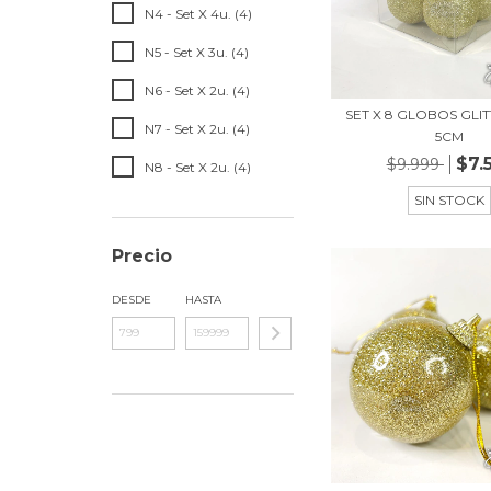
N4 - Set X 4u. (4)
N5 - Set X 3u. (4)
N6 - Set X 2u. (4)
SET X 8 GLOBOS GLI
N7 - Set X 2u. (4)
5CM
$7.
$9.999
N8 - Set X 2u. (4)
SIN STOCK
Precio
DESDE
HASTA